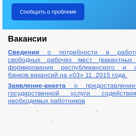
Сообщить о проблеме
Вакансии
Сведения
о потребности в работн
свободных рабочих мест (вакантных 
формирования республиканского и о
банков вакансий.на «03» 11 .2015 года.
Заявление-анкета
о предоставлении
государственной услуги содейст
необходимых работников