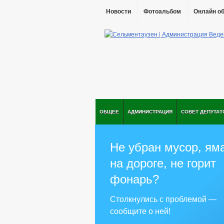
Новости
Фотоальбом
Онлайн о
ОБЩЕЕ
АДМИНИСТРАЦИЯ
СОВЕТ ДЕПУТАТ
Не убран мусор, ям
на дороге, не горит
фонарь?
Столкнулись с проблемой —
сообщите о ней!