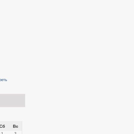
реть
Сб
Вс
1
2