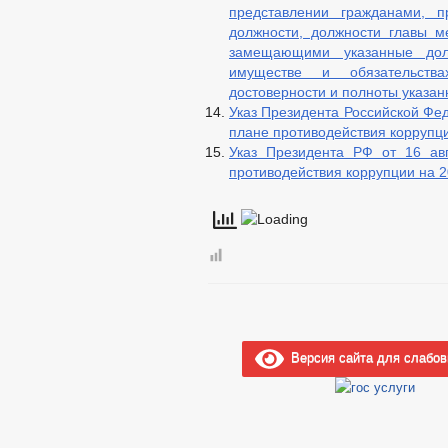
представлении гражданами, 
должности, должности главы м
замещающими указанные дол
имуществе и обязательств
достоверности и полноты указа
Указ Президента Российской Фе
плане противодействия коррупц
Указ Президента РФ от 16 ав
противодействия коррупции на 
Версия сайта для слабо