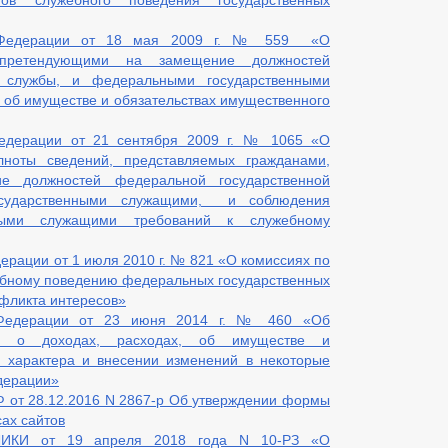
ов служебного поведения государственных
й Федерации от 18 мая 2009 г. № 559 «О
 претендующими на замещение должностей
й службы, и федеральными государственными
 об имуществе и обязательствах имущественного
Федерации от 21 сентября 2009 г. № 1065 «О
лноты сведений, представляемых гражданами,
е должностей федеральной государственной
сударственными служащими, и соблюдения
ными служащими требований к служебному
ерации от 1 июля 2010 г. № 821 «О комиссиях по
ебному поведению федеральных государственных
фликта интересов»
й Федерации от 23 июня 2014 г. № 460 «Об
и о доходах, расходах, об имуществе и
о характера и внесении изменений в некоторые
дерации»
 от 28.12.2016 N 2867-р Об утверждении формы
ах сайтов
ИКИ от 19 апреля 2018 года N 10-РЗ «О