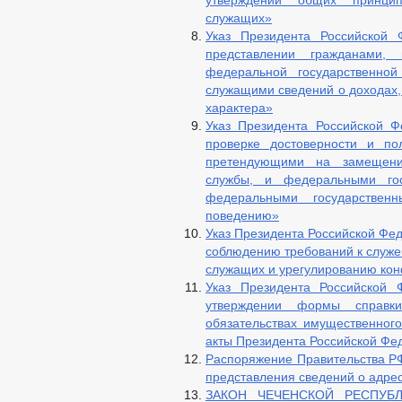
утверждении общих принцип
служащих»
Указ Президента Российско
представлении гражданами,
федеральной государственно
служащими сведений о доходах,
характера»
Указ Президента Российской 
проверке достоверности и по
претендующими на замещени
службы, и федеральными го
федеральными государствен
поведению»
Указ Президента Российской Фед
соблюдению требований к служ
служащих и урегулированию кон
Указ Президента Российско
утверждении формы справк
обязательствах имущественног
акты Президента Российской Фе
Распоряжение Правительства РФ
представления сведений о адрес
ЗАКОН ЧЕЧЕНСКОЙ РЕСПУБЛ