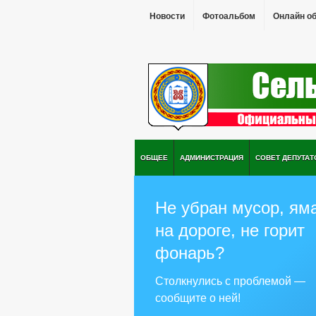
Новости
Фотоальбом
Онлайн о
ОБЩЕЕ
АДМИНИСТРАЦИЯ
СОВЕТ ДЕПУТАТ
Не убран мусор, ям
на дороге, не горит
фонарь?
Столкнулись с проблемой —
сообщите о ней!