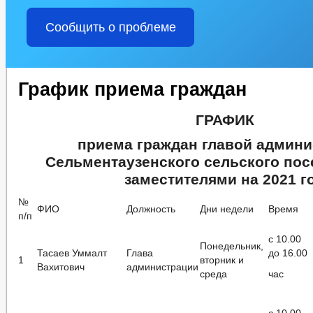
Сообщить о проблеме
График приема граждан
ГРАФИК
приема граждан главой админ
Сельментаузенского сельского пос
заместителями на 2021 г
№
ФИО
Должность
Дни недели
Время
п/п
с 10.00
Понедельник,
Тасаев Уммалт
Глава
до 16.00
1
вторник и
Вахитович
администрации
среда
час