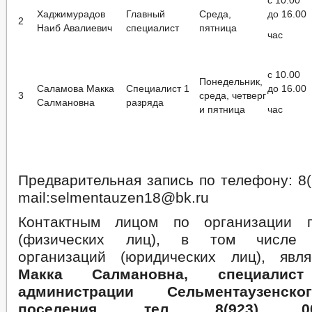
с 10.00
Хаджимурадов
Главный
Среда,
до 16.00
2
Наиб Авалиевич
специалист
пятница
час
с 10.00
Понедельник,
Саламова Макка
Специалист 1
до 16.00
3
среда, четверг
Салмановна
разряда
и пятница
час
Предварительная запись по телефону: 8(9
mail:selmentauzen18@bk.ru
Контактным лицом по организации 
(физических лиц), в том числе п
организаций (юридических лиц), яв
Макка Салмановна, специалис
администрации Сельментаузенск
поселения, тел. 8(923) 00