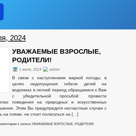
ОЯНИЕ СУБЪЕКТОВ
ИНФОРМАЦИОННЫЕ МАТЕРИАЛЫ
И
ОБОРОТ ТОВАРОВ, РАБОТ И УСЛУГ
ЗАКУПКА ТОВАРОВ, РАБОТ И 
Т
ИНДИВИДУАЛЬНЫЕ ПРЕДПРИНИМАТЕЛИ
СТАТИСТИЧЕСКИЕ ДАННЫЕ
СХОД ГРАЖДАН
ИЙ И ЗАЯВЛЕНИЙ
ЦЕЛЕВЫЕ ПРОГРАММЫ
ЗАКУПКА ТОВА
ля, 2024
ЕРОК
ГО И ЧС
_
СТРУКТУРА, ПОЛНОМОЧИЯ, ЗАДАЧИ И ФУНКЦИИ
УВАЖАЕМЫЕ ВЗРОСЛЫЕ,
ОДАХ
_
РОДИТЕЛИ!
ИНЫЕ АКТЫ В СФЕРЕ ПРОТИВОДЕЙСТВИЯ КОРРУПЦИИ
АНТ
ИЧЕСКИЕ МАТЕРИАЛЫ
1 июля, 2024
admin
 ДОКУМЕНТОВ, СВЯЗАННЫХ С ПРОТИВОДЕЙСТВИЕМ КОРРУПЦИИ, ДЛЯ
В связи с наступлением жаркой погоды, в
 ОБ ИМУЩЕСТВЕ И ОБЯЗАТЕЛЬСТВАХ ИМУЩЕСТВЕННОГО ХАРАКТЕРА
целях недопущения гибели детей на
водоемах в летний период обращаемся к Вам
ВАНИЙ К СЛУЖЕБНОМУ ПОВЕДЕНИЮ И УРЕГУЛИРОВАНИЮ КОНФЛИКТА 
с убедительной просьбой: провести
О ФАКТАХ КОРРУПЦИИ
_
илах поведения на природных и искусственных
РЕШЕНИЯ
ПРОЕКТЫ К ОБСУЖДЕНИЮ
ушения. Этим Вы предупредите несчастные случаи с
НЕНИЮ УСТАВА
ПОРЯДОК ОБЖАЛОВАНИЯ НПА
РАСПОРЯ
 на пляже, не стоит полагаться на […]
ЫЕ РЕГЛАМЕНТЫ
ПОСТАНОВЛЕНИЯ АДМИНИСТРАЦИИ
ПУ
мментарии
к записи УВАЖАЕМЫЕ ВЗРОСЛЫЕ, РОДИТЕЛИ!