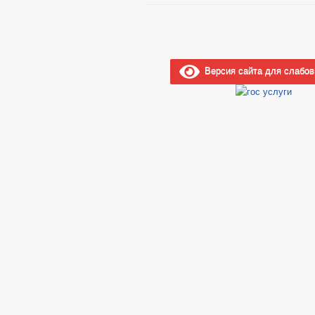
БЮДЖЕТ
ОТЧЕТ ОБ ИСПОЛНЕНИИ Б
УСЛУГИ
МУНИЦИПАЛЬНЫЕ УСЛУГИ
НОРМАТИВН
ОБРАЩЕНИЕ К ГЛАВ
Версия сайта для слабо
ПРИЕМ ГРАЖДАН
ОБЗОРЫ ОБРАЩЕНИ
РЕГЛАМЕНТ РАССМ