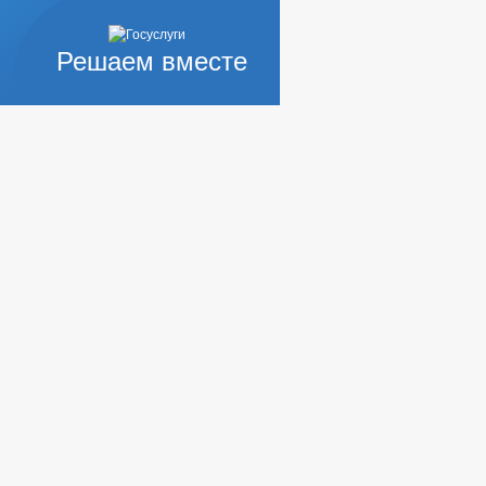
МУЩЕСТВЕННАЯ ПОДДЕРЖКА
УСЛУГ
Решаем вместе
РОВ, РАБОТ И УСЛУГ
ИКОРРУПЦИОННАЯ ЭКСПЕРТИЗА
 ЗАПОЛНЕНИЯ
ИНТЕРЕСОВ
ЖЕНИЯ АДМИНИСТРАЦИИ
БЛИЧНЫЕ СЛУШАНИЯ